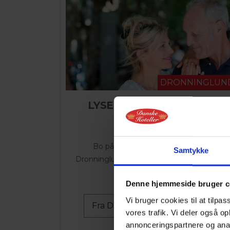
DRONNINGLUN
LYSE NÆTTER-OPHOLD
2 NÆTTER
Bo på det hyggelige hotel midt i
Samtykke
Dronninglund by. Fra Hotellet er det nemt
at komme til...
Denne hjemmeside bruger c
Vi bruger cookies til at tilpas
Fra DKK 1.245,-
Se ophold
vores trafik. Vi deler også 
annonceringspartnere og anal