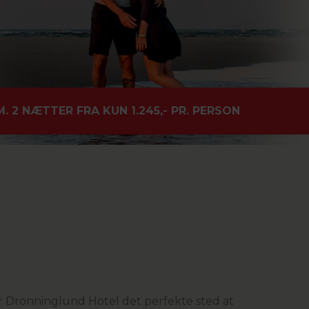
2 NÆTTER FRA KUN 1.245,- PR. PERSON
r Dronninglund Hotel det perfekte sted at