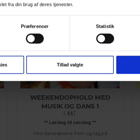
Pris pr. værelse
et fra din brug af deres tjenester.
Præferencer
Statistik
ies
Tillad valgte
WEEKENDOPHOLD MED
MUSIK OG DANS 1
1 NAT
** Lørdag til søndag **
Find danseskoene frem og tag på