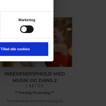
Pris for 2 personer
Marketing
Tillad alle cookies
WEEKENDOPHOLD MED
MUSIK OG DANS 2
2 NÆTTER
** Fredag til søndag **
Find danseskoene frem og tag på