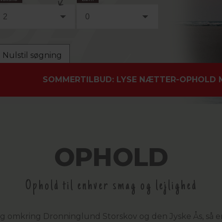
2
0
Nulstil søgning
SOMMERTILBUD: LYSE NÆTTER-OPHOLD M. 
OPHOLD
Ophold til enhver smag og lejlighed
og omkring Dronninglund Storskov og den Jyske Ås, så e