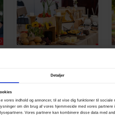
D
OVERNATNING MED
MORGENMAD
1 NAT
Nyd de naturskønne omgivelser i og
Detaljer
omkring Dronninglund Storskov og den
Jyske Ås og...
ookies
se vores indhold og annoncer, til at vise dig funktioner til sociale
Se ophold
oplysninger om din brug af vores hjemmeside med vores partnere i
ysepartnere. Vores partnere kan kombinere disse data med andr