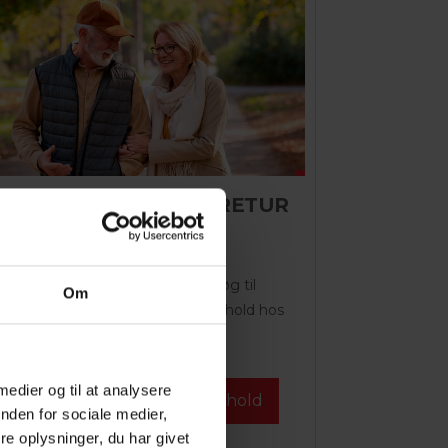
OPHOLD MED VANDRETUR
2 NÆTTER
Få det meste ud af dit besøg til
Om
Dronninglund med et skønt ophold hos
Dronninglund Hotel,...
 medier og til at analysere
Fra DKK 1.999,-
Se ophold
nden for sociale medier,
e oplysninger, du har givet