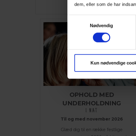
Pris pr. person
dem, eller som de har indsaml
Samtykkevalg
Nødvendig
Kun nødvendige cook
OPHOLD MED
UNDERHOLDNING
1 NAT
Til og med november 2026
Glæd dig til en række festlige