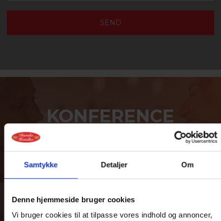
KONFERENCE
- VI KLARER
DET HELE
Samtykke
Detaljer
Om
Kurser og konferencer hos
Danske Hoteller
Denne hjemmeside bruger cookies
Vi bruger cookies til at tilpasse vores indhold og annoncer,
Se mere her