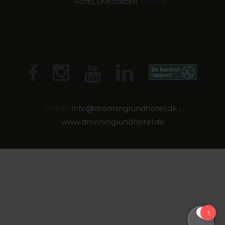
HOTEL LIMFJORDEN
, THISTED
E-mail:
info@dronninglundhotel.dk
|
www.dronninglundhotel.dk