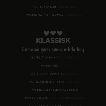
HOTEL NORDEN
, HADERSLEV
HOTEL NØRHERREDHUS
, NORDBORG
KLASSISK
Gastronomi, byerne, naturen, underholdning
HOTEL ÅRSLEV KRO
, BRABRAND
HOTEL MEDI
, IKAST
ØSTERGAARDS HOTEL
, HERNING
HOTEL MENSTRUP KRO
, NÆSTVED
HOTEL VISSENBJERG STORKRO
HOTEL ANSGAR
, GARNI HOTEL, ESBJERG
HOTEL POSTGAARDEN
, FREDERICIA