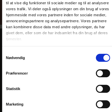
til at vise dig funktioner til sociale medier og til at analysere
vores trafik. Vi deler også oplysninger om din brug af vores
hjemmeside med vores partnere inden for sociale medier,
annonceringspartnere og analysepartnere. Vores partnere
kan kombinere disse data med andre oplysninger, du har
givet dem, eller som de har indsamlet fra din brug af deres
tjenester.
KONTAKT
Samtykkevalg
Dronninglund Hotel
Nødvendig
Slotsgade 78
DK-9330 Dronninglund
Præferencer
Telefon: +45 9884 1533
E-mail:
info@
dronninglundhotel.dk
Statistik
En del af:
Marketing