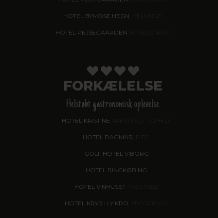
HOTEL BYMOSE HEGN
, HELSINGE
HOTEL PEJSEGAARDEN
, BRÆDSTRUP
FORKÆLELSE
Helstøbt gastronomisk oplevelse
HOTEL KIRSTINE
, NÆSTVED - NYHED!
HOTEL DAGMAR
, RIBE
GOLF HOTEL VIBORG
HOTEL RINGKØBING
HOTEL VINHUSET
, NÆSTVED
HOTEL KRYB I LY KRO
, FREDERICIA