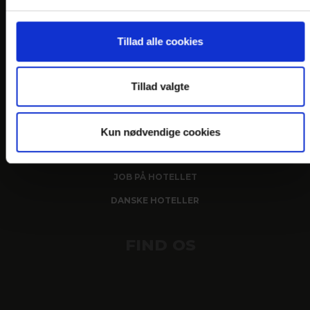
Tillad alle cookies
LINKS
PRAKTISK INFO
Tillad valgte
GENERELLE BESTEMMELSER
PERSONDATAPOLITIK
Kun nødvendige cookies
COOKIEPOLITIK
JOB PÅ HOTELLET
DANSKE HOTELLER
FIND OS