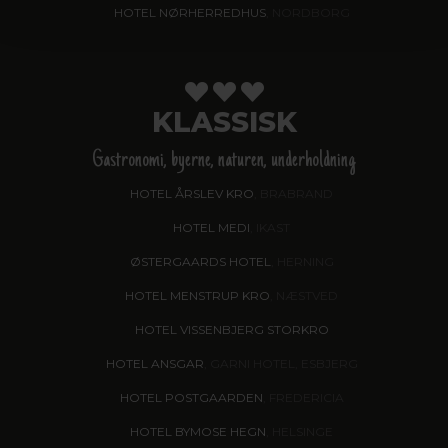
HOTEL NØRHERREDHUS
, NORDBORG
KLASSISK
Gastronomi, byerne, naturen, underholdning
HOTEL ÅRSLEV KRO
, BRABRAND
HOTEL MEDI
, IKAST
ØSTERGAARDS HOTEL
, HERNING
HOTEL MENSTRUP KRO
, NÆSTVED
HOTEL VISSENBJERG STORKRO
HOTEL ANSGAR
, GARNI HOTEL, ESBJERG
HOTEL POSTGAARDEN
, FREDERICIA
HOTEL BYMOSE HEGN
, HELSINGE