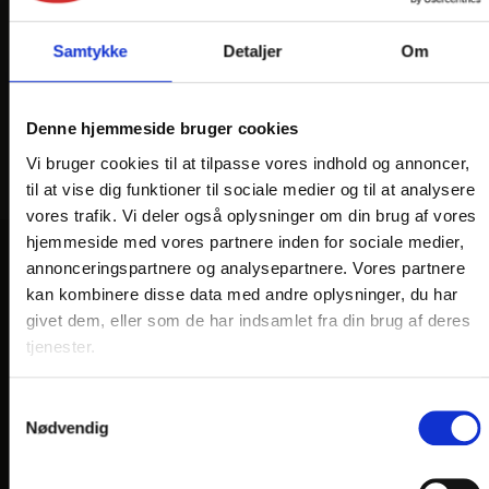
Samtykke
Detaljer
Om
Denne hjemmeside bruger cookies
Vi bruger cookies til at tilpasse vores indhold og annoncer,
til at vise dig funktioner til sociale medier og til at analysere
vores trafik. Vi deler også oplysninger om din brug af vores
hjemmeside med vores partnere inden for sociale medier,
annonceringspartnere og analysepartnere. Vores partnere
VORES HOTELLER OG KATEGORIER
kan kombinere disse data med andre oplysninger, du har
givet dem, eller som de har indsamlet fra din brug af deres
tjenester.
OPLEVELSER
Samtykkevalg
Nærområde og oplevelser
Nødvendig
HOTEL VILDBJERG