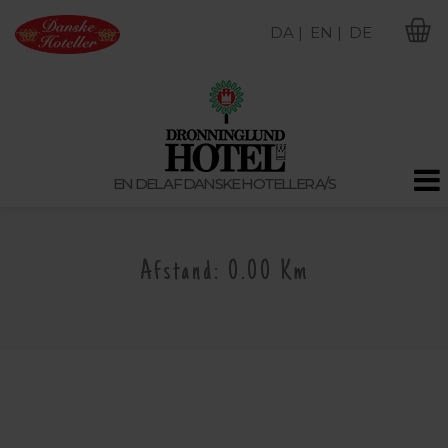
DA |
EN |
DE
M
EN DEL AF DANSKE HOTELLER A/S
Afstand: 0.00 Km