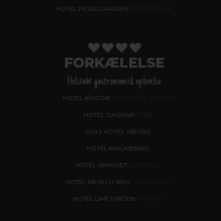
HOTEL PEJSEGAARDEN
, BRÆDSTRUP
FORKÆLELSE
Helstøbt gastronomisk oplevelse
HOTEL KIRSTINE
, NÆSTVED - NYHED!
HOTEL DAGMAR
, RIBE
GOLF HOTEL VIBORG
HOTEL RINGKØBING
HOTEL VINHUSET
, NÆSTVED
HOTEL KRYB I LY KRO
, FREDERICIA
HOTEL LIMFJORDEN
, THISTED