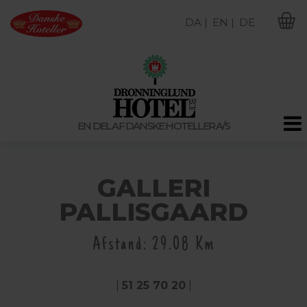
DA |
EN |
DE
M
EN DEL AF DANSKE HOTELLER A/S
GALLERI
PALLISGAARD
Afstand: 29.08 Km
|
51 25 70 20
|