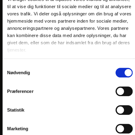
til at vise dig funktioner til sociale medier og til at analysere
vores trafik. Vi deler også oplysninger om din brug af vores
hjemmeside med vores partnere inden for sociale medier,
annonceringspartnere og analysepartnere. Vores partnere
kan kombinere disse data med andre oplysninger, du har
LINKS
givet dem, eller som de har indsamlet fra din brug af deres
tjenester.
PRAKTISK INFO
GENERELLE BESTEMMELSER
Samtykkevalg
PERSONDATAPOLITIK
Nødvendig
COOKIEPOLITIK
Præferencer
JOB PÅ HOTELLET
DANSKE HOTELLER
Statistik
FIND OS
Marketing