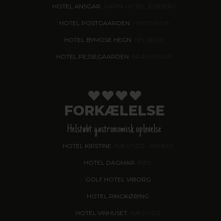
HOTEL ANSGAR
, GARNI HOTEL, ESBJERG
HOTEL POSTGAARDEN
, FREDERICIA
HOTEL BYMOSE HEGN
, HELSINGE
HOTEL PEJSEGAARDEN
, BRÆDSTRUP
FORKÆLELSE
Helstøbt gastronomisk oplevelse
HOTEL KIRSTINE
, NÆSTVED - NYHED!
HOTEL DAGMAR
, RIBE
GOLF HOTEL VIBORG
HOTEL RINGKØBING
HOTEL VINHUSET
, NÆSTVED