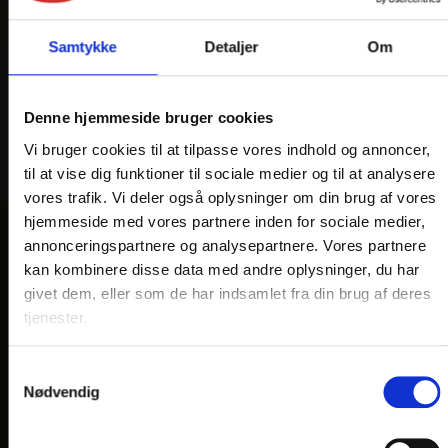
Samtykke
Detaljer
Om
Denne hjemmeside bruger cookies
Vi bruger cookies til at tilpasse vores indhold og annoncer,
til at vise dig funktioner til sociale medier og til at analysere
vores trafik. Vi deler også oplysninger om din brug af vores
hjemmeside med vores partnere inden for sociale medier,
annonceringspartnere og analysepartnere. Vores partnere
VORES HOTELLER OG KATEGORIER
kan kombinere disse data med andre oplysninger, du har
givet dem, eller som de har indsamlet fra din brug af deres
tjenester.
OPLEVELSER
Samtykkevalg
Nærområde og oplevelser
Nødvendig
HOTEL VILDBJERG