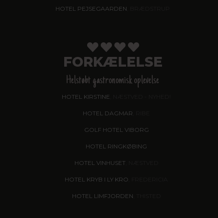
HOTEL PEJSEGAARDEN
, BRÆDSTRUP
FORKÆLELSE
Helstøbt gastronomisk oplevelse
HOTEL KIRSTINE
, NÆSTVED - NYHED!
HOTEL DAGMAR
, RIBE
GOLF HOTEL VIBORG
HOTEL RINGKØBING
HOTEL VINHUSET
, NÆSTVED
HOTEL KRYB I LY KRO
, FREDERICIA
HOTEL LIMFJORDEN
, THISTED