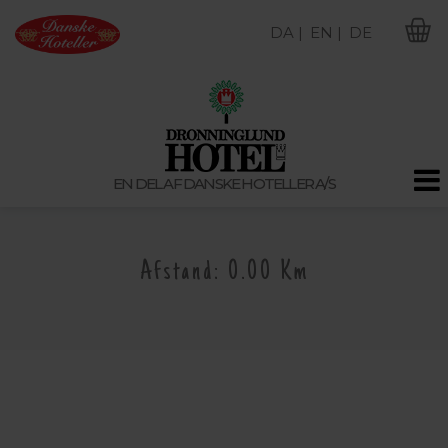
DA |
EN |
DE
M
EN DEL AF DANSKE HOTELLER A/S
Afstand: 0.00 Km