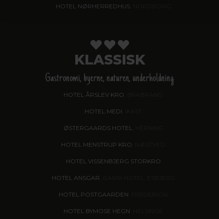
HOTEL NØRHERREDHUS
, NORDBORG
KLASSISK
Gastronomi, byerne, naturen, underholdning
HOTEL ÅRSLEV KRO
, BRABRAND
HOTEL MEDI
, IKAST
ØSTERGAARDS HOTEL
, HERNING
HOTEL MENSTRUP KRO
, NÆSTVED
HOTEL VISSENBJERG STORKRO
HOTEL ANSGAR
, GARNI HOTEL, ESBJERG
HOTEL POSTGAARDEN
, FREDERICIA
HOTEL BYMOSE HEGN
, HELSINGE