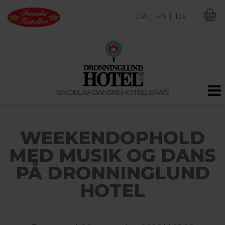
DA |
EN |
DE
M
EN DEL AF DANSKE HOTELLER A/S
WEEKENDOPHOLD
MED MUSIK OG DANS
PÅ DRONNINGLUND
HOTEL