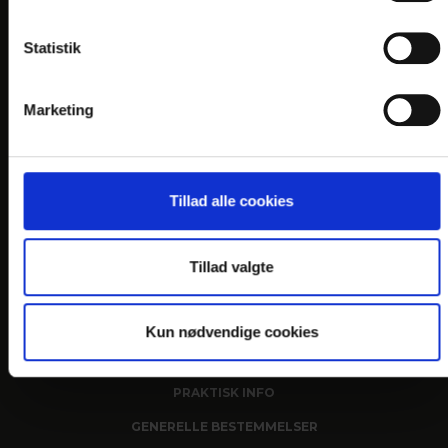
KONTAKT
Dronninglund Hotel
Statistik
Slotsgade 78
DK-9330 Dronninglund
Marketing
Telefon: +45 9884 1533
E-mail:
info@
dronninglundhotel.dk
En del af:
Tillad alle cookies
Tillad valgte
Kun nødvendige cookies
LINKS
PRAKTISK INFO
GENERELLE BESTEMMELSER