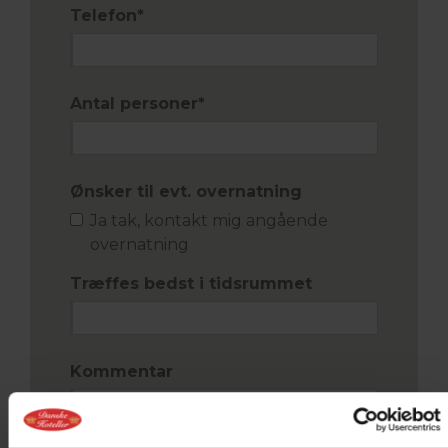
Telefon
*
Antal personer
*
Ønsker til evt. overnatning
Ja tak, kontakt mig angående
overnatning
Træffes bedst i tidsrummet
Kommentar