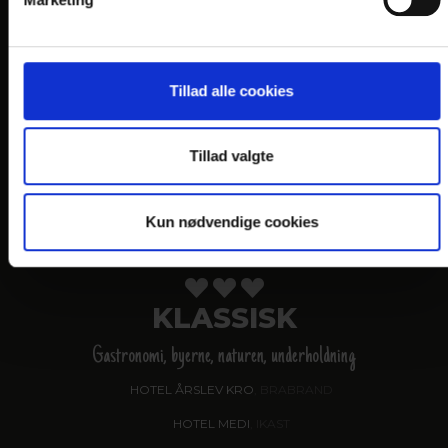
VANDKANTEN
Gastronomi og naturen
HOTEL SØPARKEN
, AABYBRO
Tillad alle cookies
HOTEL MARINA
, GRENAA
HOTEL JUELSMINDE STRAND
Tillad valgte
HOTEL NORDEN
, HADERSLEV
HOTEL NØRHERREDHUS
, NORDBORG
Kun nødvendige cookies
KLASSISK
Gastronomi, byerne, naturen, underholdning
HOTEL ÅRSLEV KRO
, BRABRAND
HOTEL MEDI
, IKAST