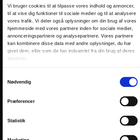
VORES HOTELLER OG KATEGORIER
Vi bruger cookies til at tilpasse vores indhold og annoncer,
til at vise dig funktioner til sociale medier og til at analysere
vores trafik. Vi deler også oplysninger om din brug af vores
OPLEVELSER
hjemmeside med vores partnere inden for sociale medier,
annonceringspartnere og analysepartnere. Vores partnere
Nærområde og oplevelser
kan kombinere disse data med andre oplysninger, du har
givet dem, eller som de har indsamlet fra din brug af deres
HOTEL VILDBJERG
tjenester.
HOTEL FALKEN
, VIDEBÆK
HOTEL HJALLERUP KRO
Samtykkevalg
Nødvendig
DRONNINGLUND HOTEL
HOTEL LYNGGÅRDEN
, GARNI HOTEL, HERNING
Præferencer
HOTEL PHØNIX
, GARNI HOTEL, BRØNDERSLEV
Statistik
Marketing