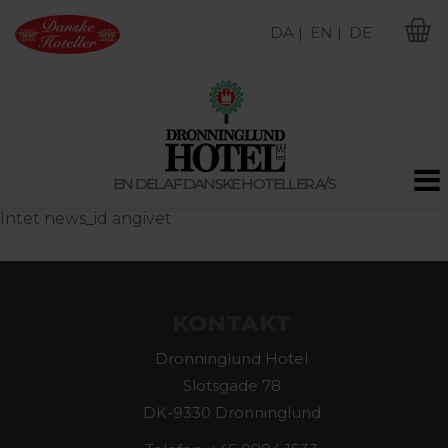
DA |
EN |
DE
M
EN DEL AF DANSKE HOTELLER A/S
Intet news_id angivet
KONTAKT
Dronninglund Hotel
Slotsgade 78
DK-9330 Dronninglund