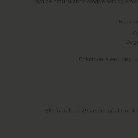
Nyd de naturskønne omgivelser i og omkr
Book en
Op
Opgra
Enkeltværelsestillæg (ve
Bliv fordelsgæst! Gælder på alle onli