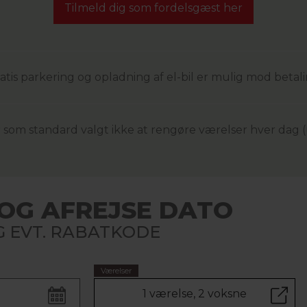
Tilmeld dig som fordelsgæst her
atis parkering og opladning af el-bil er mulig mod betal
 har som standard valgt ikke at rengøre værelser hver dag
OG AFREJSE DATO
 EVT. RABATKODE
Værelser
1 værelse, 2 voksne