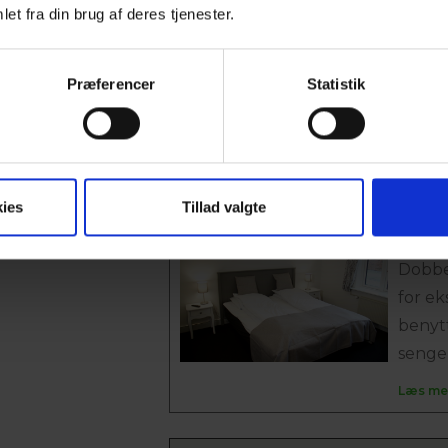
DOBB
et fra din brug af deres tjenester.
Dobbel
lænest
Præferencer
Statistik
bad/to
af...
Læs me
ies
Tillad valgte
FLER
Dobbe
for ek
benyt
senge,.
Læs me