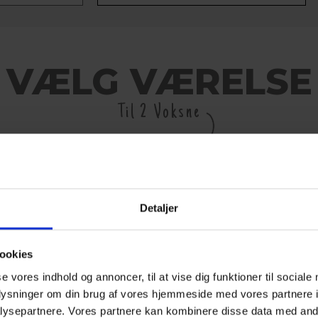
VÆLG VÆRELSE
Til 2 Voksne
DOBB
ENKE
2 sepa
Detaljer
lænest
bad/toi
ookies
Læs me
se vores indhold og annoncer, til at vise dig funktioner til sociale
oplysninger om din brug af vores hjemmeside med vores partnere i
ysepartnere. Vores partnere kan kombinere disse data med andr