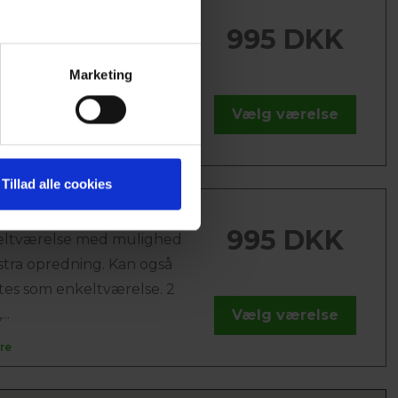
ELTVÆRELSE
995 DKK
tseng, bord og stol, 2
ole, fladskærms-tv, eget
Marketing
ilet, samt hårtørrer. Nogle
Vælg værelse
re
Tillad alle cookies
SENGSVÆRELSE
995 DKK
ltværelse med mulighed
stra opredning. Kan også
tes som enkeltværelse. 2
..
Vælg værelse
re