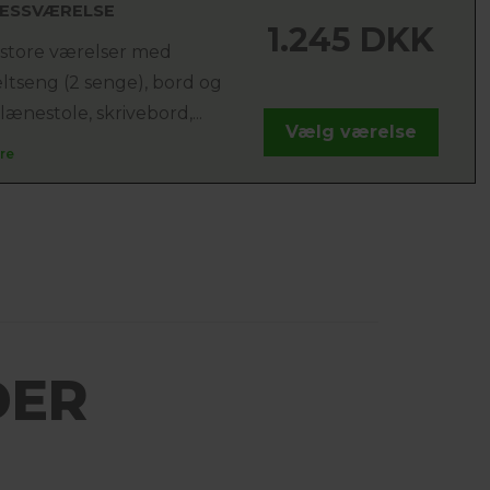
NESSVÆRELSE
1.245 DKK
 store værelser med
ltseng (2 senge), bord og
 lænestole, skrivebord,...
Vælg værelse
re
DER