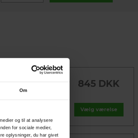
ELTVÆRELSE MED
LTSENGE
845 DKK
rate senge, bord og stol, 2
Om
ole, fladskærms-tv, eget
let, samt hårtørrer. Alle...
Vælg værelse
re
 medier og til at analysere
nden for sociale medier,
e oplysninger, du har givet