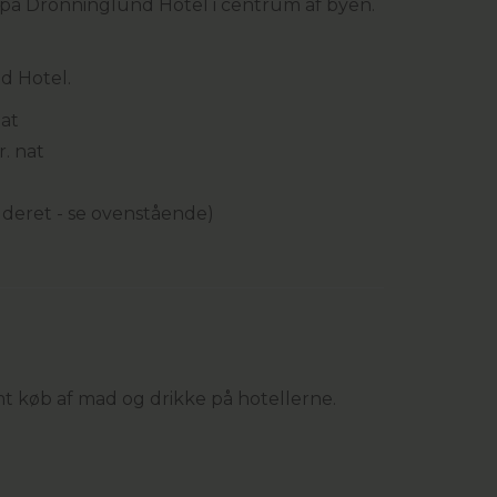
på Dronninglund Hotel i centrum af byen.
d Hotel.
nat
r. nat
luderet - se ovenstående)
mt køb af mad og drikke på hotellerne.