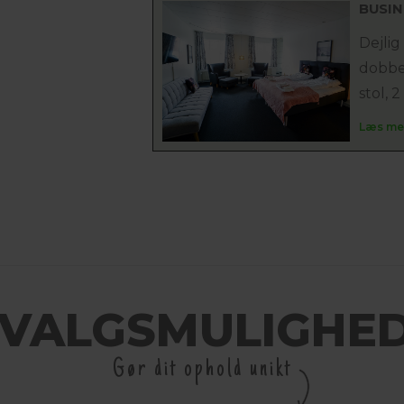
BUSI
Dejlig
dobbe
stol, 2
Læs me
LVALGSMULIGHE
Gør dit ophold unikt