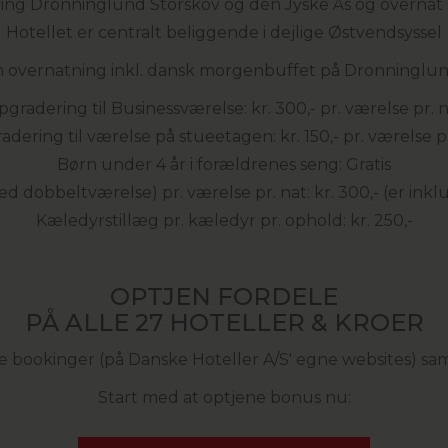
ing Dronninglund Storskov og den Jyske Ås og overnat 
Hotellet er centralt beliggende i dejlige Østvendsyssel
 overnatning inkl. dansk morgenbuffet på Dronninglun
gradering til Businessværelse: kr. 300,- pr. værelse pr. 
dering til værelse på stueetagen: kr. 150,- pr. værelse p
Børn under 4 år i forældrenes seng: Gratis
d dobbeltværelse) pr. værelse pr. nat: kr. 300,- (er ink
Kæledyrstillæg pr. kæledyr pr. ophold: kr. 250,-
OPTJEN FORDELE
PÅ ALLE 27 HOTELLER & KROER
ne bookinger (på Danske Hoteller A/S' egne websites) sa
Start med at optjene bonus nu: